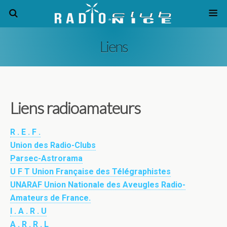
Liens
Liens radioamateurs
R . E . F .
Union des Radio-Clubs
Parsec-Astrorama
U F T Union Française des Télégraphistes
UNARAF Union Nationale des Aveugles Radio-
Amateurs de France.
I . A . R . U
A . R . R . L