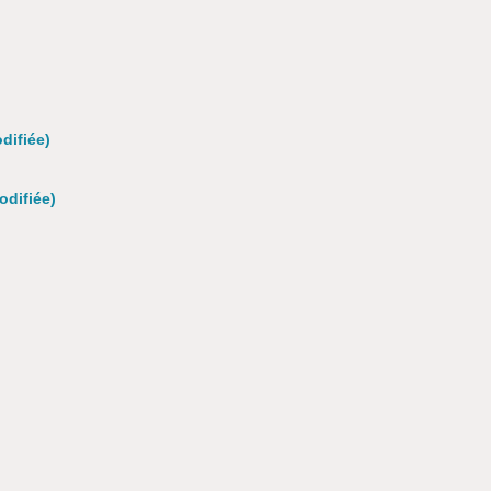
difiée)
difiée)