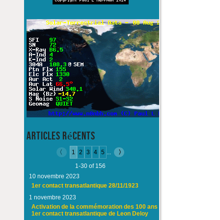
Articles récents
1
2
3
4
5
...
1-30 of 156
10 novembre 2023
1er contact transatlantique 28/11/1923
1 novembre 2023
Activation de la commémoration des 100 ans du
1er contact transatlantique de Leon Deloy