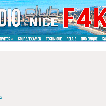
tivites
»
Cours/examen
Technique
Relais
Numerique
S
DX