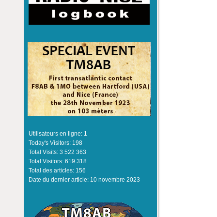
Utilisateurs en ligne:
1
Today's Visitors:
198
Total Visits:
3 522 363
Total Visitors:
619 318
Total des articles:
156
Date du dernier article:
10 novembre 2023