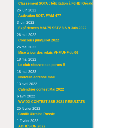
Classement SOTA : félicitation à F6HBI Gérald
26 juin 2022
Activation SOTA F/AM-477
3 juin 2022
Expériences MAI-75 SSTV 8 & 9 Juin 2022
26 mai 2022
Concours juin/juillet 2022
26 mai 2022
Mise à jour des relais VHF/UHF du 06
18 mai 2022
Le club réouvre ses portes !!
18 mai 2022
Nouvelle adresse mail
13 avril 2022
Calendrier contest Mai 2022
6 avril 2022
WW DX CONTEST SSB 2021 RESULTATS
25 février 2022
Conflit Ukraine Russie
1 février 2022
ADHÉSION 2022