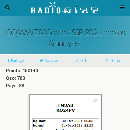
CQ WW DX Contest SSB 2021 photos
& analyses
Partager
Tweeter
+ 1
E-mail
Points: 450140
Qso: 780
Pays: 88