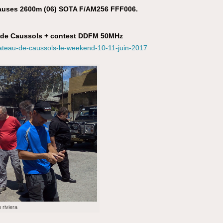
 Lauses 2600m (06) SOTA F/AM256 FFF006.
au de Caussols + contest DDFM 50MHz
-plateau-de-caussols-le-weekend-10-11-juin-2017
 riviera