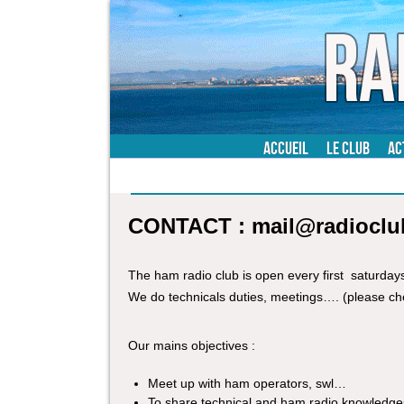
Accueil
Le Club
Ac
Nice Ham radio club french riviera F4
CONTACT : mail@radioclu
The ham radio club is open every first saturda
We do technicals duties, meetings…. (please che
Our mains objectives :
Meet up with ham operators, swl…
To share technical and ham radio knowledge