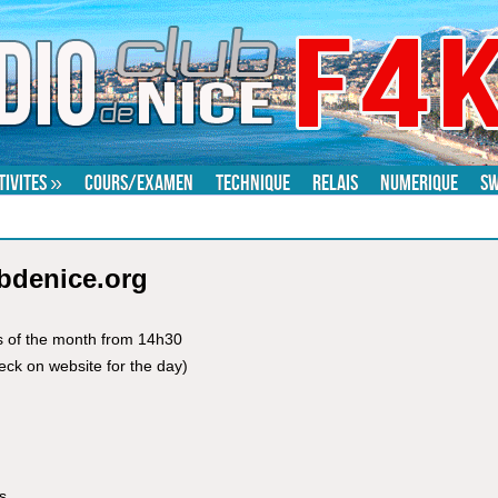
tivites
»
Cours/examen
Technique
Relais
Numerique
S
KJQ news
bdenice.org
ys of the month from 14h30
ck on website for the day)
s