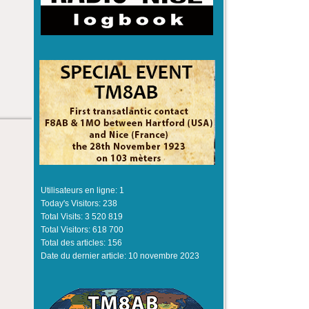
Utilisateurs en ligne:
1
Today's Visitors:
238
Total Visits:
3 520 819
Total Visitors:
618 700
Total des articles:
156
Date du dernier article:
10 novembre 2023