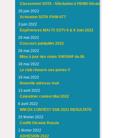
Classement SOTA : félicitation à F6HBI Gérald
26 juin 2022
Activation SOTA F/AM-477
3 juin 2022
Expériences MAI-75 SSTV 8 & 9 Juin 2022
26 mai 2022
Concours juin/juillet 2022
26 mai 2022
Mise à jour des relais VHF/UHF du 06
18 mai 2022
Le club réouvre ses portes !!
18 mai 2022
Nouvelle adresse mail
13 avril 2022
Calendrier contest Mai 2022
6 avril 2022
WW DX CONTEST SSB 2021 RESULTATS
25 février 2022
Conflit Ukraine Russie
1 février 2022
ADHÉSION 2022