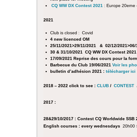
CQ WW DX Contest 2021
: Europe 20eme 
2021
Club is closed : Covid
4 new licenced OM
25/11/2021>29/11/2021 & 02/12/2021>06/1
30 & 31/10/2021
CQ WW DX Contest 2021 s
17/09/2021 Reprise des cours pour la form
Barbecue du Club 19/06/2021
Voir les ph
bulletin d’adhésion 2021 :
télécharger ici
2018 – 2022 click to see :
CLUB
/
CONTEST
2017 :
28&29/10/2017 : Contest CQ Worldwide SSB
English courses : every wednesdays
20h00 