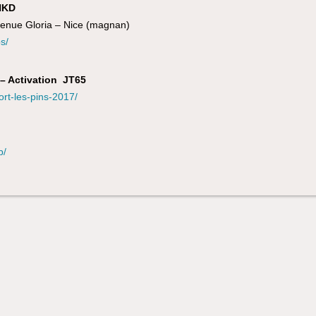
4HKD
venue Gloria – Nice (magnan)
s/
 – Activation JT65
ort-les-pins-2017/
b/