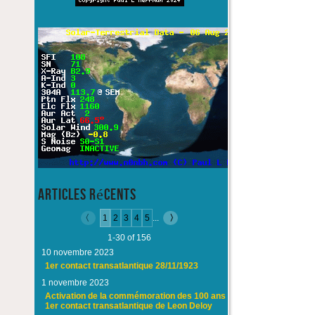
Articles récents
1
2
3
4
5
...
1-30 of 156
10 novembre 2023
1er contact transatlantique 28/11/1923
1 novembre 2023
Activation de la commémoration des 100 ans du
1er contact transatlantique de Leon Deloy